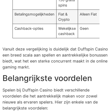
spins
Betalingsmogelijkheden
Fiat &
Alleen Fiat
Fiat
Crypto
Cashback-opties
Wekelijkse
Geen
Maan
cashback
cas
Vanuit deze vergelijking is duidelijk dat Duffspin Casino
een breed scala aan spellen en aantrekkelijke bonussen
biedt, wat het een sterke concurrent maakt in de online
gaming markt.
Belangrijkste voordelen
Spelen bij Duffspin Casino biedt verschillende
voordelen die het aantrekkelijk maken voor zowel
nieuwe als ervaren spelers. Hier zijn enkele van de
belangrijkste voordelen: