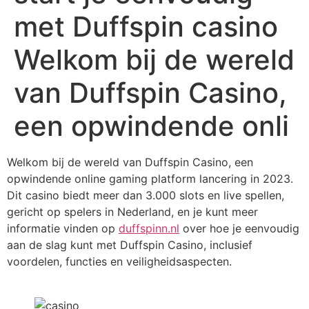
met Duffspin casino
Welkom bij de wereld
van Duffspin Casino,
een opwindende onli
Welkom bij de wereld van Duffspin Casino, een
opwindende online gaming platform lancering in 2023.
Dit casino biedt meer dan 3.000 slots en live spellen,
gericht op spelers in Nederland, en je kunt meer
informatie vinden op
duffspinn.nl
over hoe je eenvoudig
aan de slag kunt met Duffspin Casino, inclusief
voordelen, functies en veiligheidsaspecten.