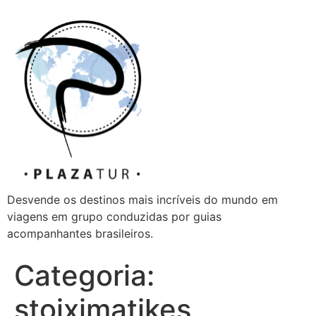
Desvende os destinos mais incríveis do mundo em
viagens em grupo conduzidas por guias
acompanhantes brasileiros.
Categoria:
stoiximatikes