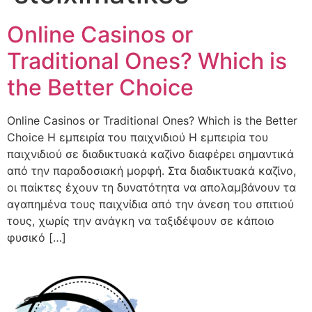
Online Casinos or
Traditional Ones? Which is
the Better Choice
Online Casinos or Traditional Ones? Which is the Better
Choice Η εμπειρία του παιχνιδιού Η εμπειρία του
παιχνιδιού σε διαδικτυακά καζίνο διαφέρει σημαντικά
από την παραδοσιακή μορφή. Στα διαδικτυακά καζίνο,
οι παίκτες έχουν τη δυνατότητα να απολαμβάνουν τα
αγαπημένα τους παιχνίδια από την άνεση του σπιτιού
τους, χωρίς την ανάγκη να ταξιδέψουν σε κάποιο
φυσικό […]