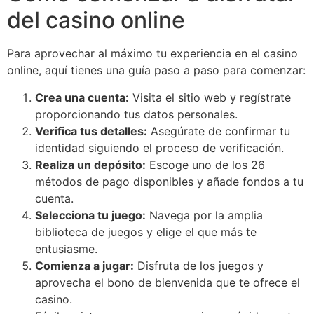
del casino online
Para aprovechar al máximo tu experiencia en el casino
online, aquí tienes una guía paso a paso para comenzar:
Crea una cuenta:
Visita el sitio web y regístrate
proporcionando tus datos personales.
Verifica tus detalles:
Asegúrate de confirmar tu
identidad siguiendo el proceso de verificación.
Realiza un depósito:
Escoge uno de los 26
métodos de pago disponibles y añade fondos a tu
cuenta.
Selecciona tu juego:
Navega por la amplia
biblioteca de juegos y elige el que más te
entusiasme.
Comienza a jugar:
Disfruta de los juegos y
aprovecha el bono de bienvenida que te ofrece el
casino.