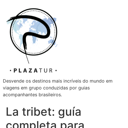
Desvende os destinos mais incríveis do mundo em
viagens em grupo conduzidas por guias
acompanhantes brasileiros.
La tribet: guía
completa para