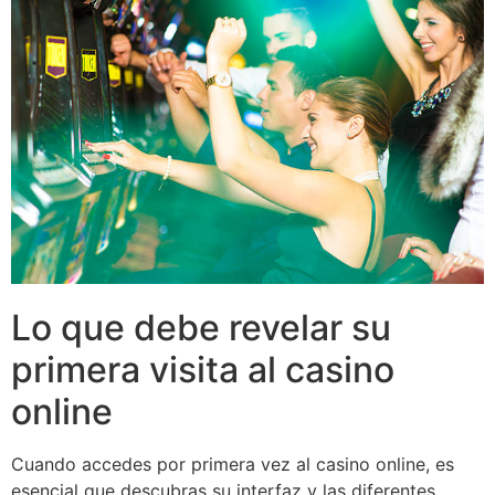
Lo que debe revelar su
primera visita al casino
online
Cuando accedes por primera vez al casino online, es
esencial que descubras su interfaz y las diferentes