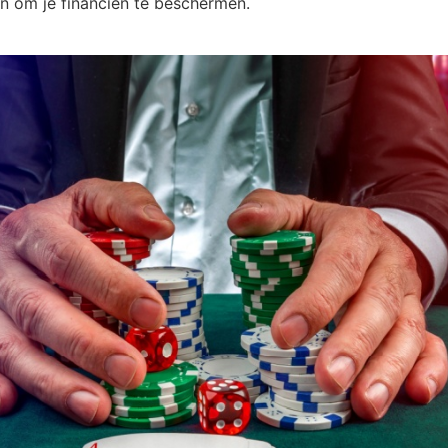
 om je financiën te beschermen.