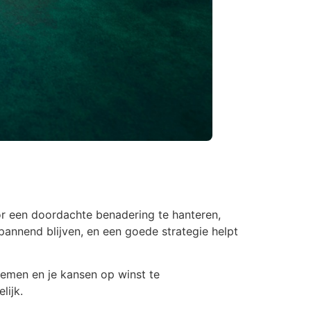
or een doordachte benadering te hanteren,
spannend blijven, en een goede strategie helpt
 nemen en je kansen op winst te
lijk.