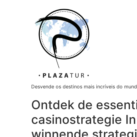
Desvende os destinos mais incríveis do mun
Ontdek de essent
casinostrategie In
winnende strateg