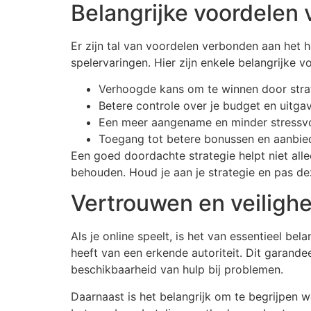
Belangrijke voordelen
Er zijn tal van voordelen verbonden aan het h
spelervaringen. Hier zijn enkele belangrijke v
Verhoogde kans om te winnen door stra
Betere controle over je budget en uitga
Een meer aangename en minder stressvol
Toegang tot betere bonussen en aanbie
Een goed doordachte strategie helpt niet all
behouden. Houd je aan je strategie en pas de
Vertrouwen en veilighei
Als je online speelt, is het van essentieel be
heeft van een erkende autoriteit. Dit garandee
beschikbaarheid van hulp bij problemen.
Daarnaast is het belangrijk om te begrijpen 