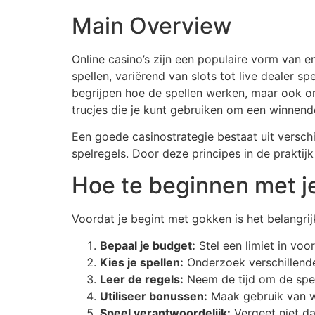
Main Overview
Online casino’s zijn een populaire vorm van 
spellen, variërend van slots tot live dealer s
begrijpen hoe de spellen werken, maar ook om 
trucjes die je kunt gebruiken om een winnende
Een goede casinostrategie bestaat uit versch
spelregels. Door deze principes in de praktij
Hoe te beginnen met j
Voordat je begint met gokken is het belangrij
Bepaal je budget:
Stel een limiet in voo
Kies je spellen:
Onderzoek verschillende 
Leer de regels:
Neem de tijd om de spelr
Utiliseer bonussen:
Maak gebruik van w
Speel verantwoordelijk:
Vergeet niet da