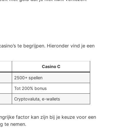
asino’s te begrijpen. Hieronder vind je een
Casino C
2500+ spellen
Tot 200% bonus
Cryptovaluta, e-wallets
rijke factor kan zijn bij je keuze voor een
ng te nemen.