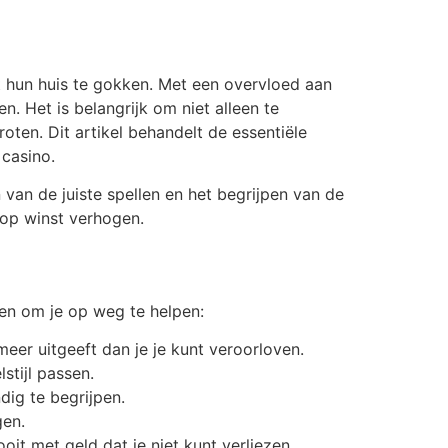
it hun huis te gokken. Met een overvloed aan
n. Het is belangrijk om niet alleen te
oten. Dit artikel behandelt de essentiële
 casino.
van de juiste spellen en het begrijpen van de
s op winst verhogen.
pen om je op weg te helpen:
meer uitgeeft dan je je kunt veroorloven.
stijl passen.
dig te begrijpen.
gen.
it met geld dat je niet kunt verliezen.