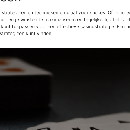
 strategieën en technieken cruciaal voor succes. Of je nu e
helpen je winsten te maximaliseren en tegelijkertijd het spel
je kunt toepassen voor een effectieve casinostrategie. Een 
 strategieën kunt vinden.