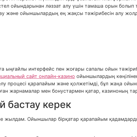
стел ойындарынан ләззат алу үшін тамаша орын болып 
ау және ойыншылардың ең жақсы тәжірибесін алу жолда
рға ыңғайлы интерфейс пен жоғары сапалы ойын тәжіри
ициальный сайт онлайн-казино
ойыншылардың көңілінен
елу процесі қарапайым және қолжетімді, бұл жаңа ойы
анған жарнамалар мен бонустармен қатар, казиноның т
ай бастау керек
әне жылдам. Ойыншылар бірқатар қарапайым қадамдарды