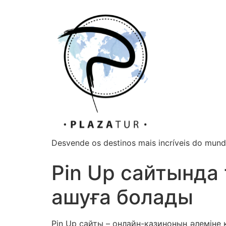
Desvende os destinos mais incríveis do mun
Pin Up сайтында 
ашуға болады
Pin Up сайты – онлайн-казиноның әлеміне