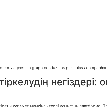
do em viagens em grupo conduzidas por guias acompanhante
тіркелудің негіздері:
 кіретін керемет мүмкіндіктерді ұсынатын платформа. 