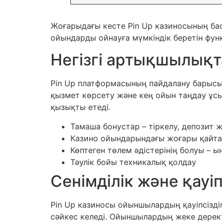
Жоғарыдағы кесте Pin Up казиносының б
ойындарды ойнауға мүмкіндік беретін функ
Негізгі артықшылықт
Pin Up платформасының пайдалану барысы
қызмет көрсету және кең ойын таңдау ұсы
қызықты етеді.
Тамаша бонустар – тіркелу, депозит ж
Казино ойындарындағы жоғары қайта
Көптеген төлем әдістерінің болуы –
Тәулік бойы техникалық қолдау
Сенімділік және қауіп
Pin Up казиносы ойыншылардың қауіпсізді
сәйкес келеді. Ойыншылардың жеке дерек