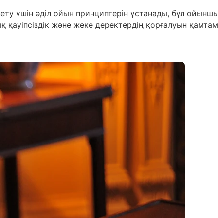
ту үшін әділ ойын принциптерін ұстанады, бұл ойыншы
тық қауіпсіздік және жеке деректердің қорғалуын қамта