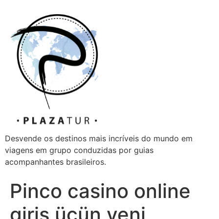
Desvende os destinos mais incríveis do mundo em
viagens em grupo conduzidas por guias
acompanhantes brasileiros.
Pinco casino online
giriş üçün yeni