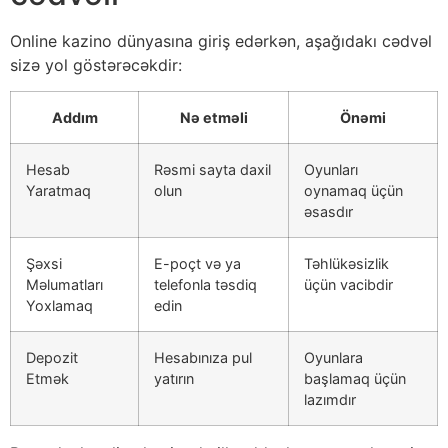
Online kazino dünyasına giriş edərkən, aşağıdakı cədvəl
sizə yol göstərəcəkdir:
Addım
Nə etməli
Önəmi
Hesab
Rəsmi sayta daxil
Oyunları
Yaratmaq
olun
oynamaq üçün
əsasdır
Şəxsi
E-poçt və ya
Təhlükəsizlik
Məlumatları
telefonla təsdiq
üçün vacibdir
Yoxlamaq
edin
Depozit
Hesabınıza pul
Oyunlara
Etmək
yatırın
başlamaq üçün
lazımdır