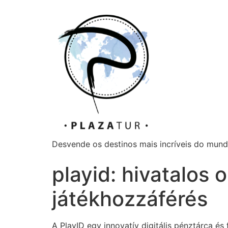
Desvende os destinos mais incríveis do mun
playid: hivatalos 
játékhozzáférés
A PlayID egy innovatív digitális pénztárca é