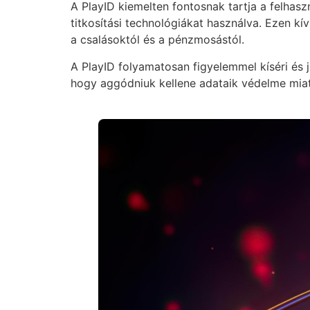
A PlayID kiemelten fontosnak tartja a felhasz
titkosítási technológiákat használva. Ezen k
a csalásoktól és a pénzmosástól.
A PlayID folyamatosan figyelemmel kíséri és j
hogy aggódniuk kellene adataik védelme miat