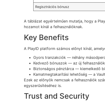
Regisztrációs bónusz
A táblázat egyértelműen mutatja, hogy a Pla
hozamot kínál a felhasználóknak.
Key Benefits
A PlayID platform számos előnyt kínál, amely
Gyors tranzakciók — néhány másodperce
Kedvező bónuszok — az új felhasználók
Biztonságos pénztárca — kiemelkedő biz
Kamatmegtakarítási lehetőség — a Vault
Ezek az előnyök nemcsak a felhasználók szám
egyszerűsítéséhez is.
Trust and Security