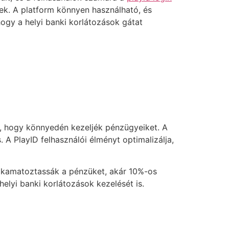
ek. A platform könnyen használható, és
hogy a helyi banki korlátozások gátat
ra, hogy könnyedén kezeljék pénzügyeiket. A
 A PlayID felhasználói élményt optimalizálja,
gy kamatoztassák a pénzüket, akár 10%-os
elyi banki korlátozások kezelését is.