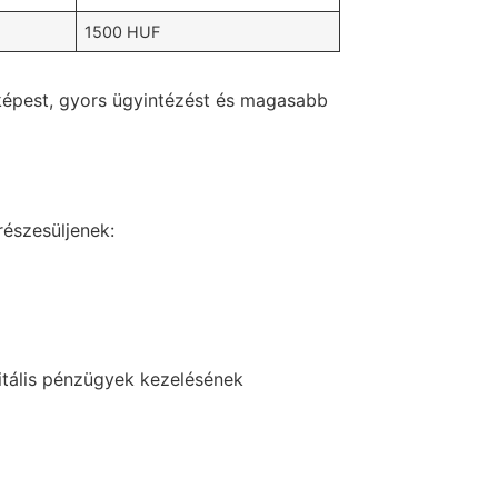
1500 HUF
 képest, gyors ügyintézést és magasabb
részesüljenek:
itális pénzügyek kezelésének