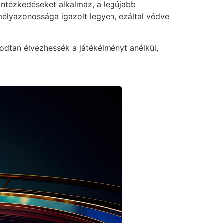
 intézkedéseket alkalmaz, a legújabb
emélyazonossága igazolt legyen, ezáltal védve
godtan élvezhessék a játékélményt anélkül,