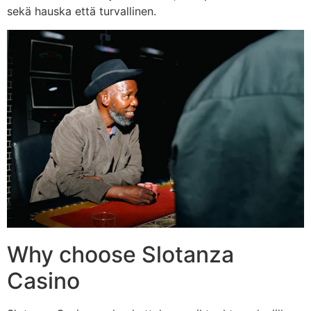
sekä hauska että turvallinen.
Why choose Slotanza
Casino