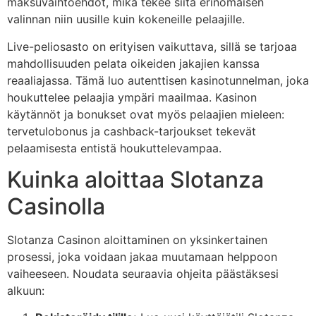
maksuvaihtoehdot, mikä tekee siitä erinomaisen
valinnan niin uusille kuin kokeneille pelaajille.
Live-peliosasto on erityisen vaikuttava, sillä se tarjoaa
mahdollisuuden pelata oikeiden jakajien kanssa
reaaliajassa. Tämä luo autenttisen kasinotunnelman, joka
houkuttelee pelaajia ympäri maailmaa. Kasinon
käytännöt ja bonukset ovat myös pelaajien mieleen:
tervetulobonus ja cashback-tarjoukset tekevät
pelaamisesta entistä houkuttelevampaa.
Kuinka aloittaa Slotanza
Casinolla
Slotanza Casinon aloittaminen on yksinkertainen
prosessi, joka voidaan jakaa muutamaan helppoon
vaiheeseen. Noudata seuraavia ohjeita päästäksesi
alkuun: