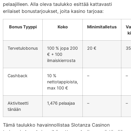
pelaajilleen. Alla oleva taulukko esittää kattavasti
erilaiset bonustarjoukset, joita kasino tarjoaa:
Bonus Tyyppi
Koko
Minimitalletus
Va
k
Tervetulobonus
100 % jopa 200
20 €
35
€ + 100
ilmaiskierrosta
Cashback
10 %
–
–
nettotappioista,
max 100 €
Aktiviteetti
1,476 pelaajaa
–
–
tänään
Tämä taulukko havainnollistaa Slotanza Casinon