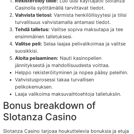
Rekisteröidy tilille:
Luo uusi käyttäjätili Slotanza
Casinolla syöttämällä tarvittavat tiedot.
Vahvista tietosi:
Varmista henkilöllisyytesi ja tilisi
turvallisuus vahvistamalla antamasi tiedot.
Tehdä talletus:
Valitse sopiva maksutapa ja tee
ensimmäinen talletuksesi.
Valitse peli:
Selaa laajaa pelivalikoimaa ja valitse
suosikkisi.
Aloita pelaaminen:
Nauti kasinopelien
jännityksestä ja mahdollisuudesta voittaa.
Helppo rekisteröityminen ja nopea pääsy peleihin.
Vahvistusprosessi takaa turvallisen
pelikokemuksen.
Laaja valikoima maksuvaihtoehtoja talletuksiin.
Bonus breakdown of
Slotanza Casino
Slotanza Casino tarjoaa houkuttelevia bonuksia ja etuja