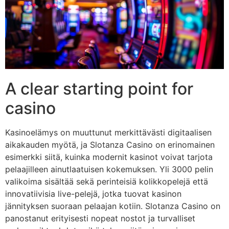
A clear starting point for
casino
Kasinoelämys on muuttunut merkittävästi digitaalisen
aikakauden myötä, ja Slotanza Casino on erinomainen
esimerkki siitä, kuinka modernit kasinot voivat tarjota
pelaajilleen ainutlaatuisen kokemuksen. Yli 3000 pelin
valikoima sisältää sekä perinteisiä kolikkopelejä että
innovatiivisia live-pelejä, jotka tuovat kasinon
jännityksen suoraan pelaajan kotiin. Slotanza Casino on
panostanut erityisesti nopeat nostot ja turvalliset