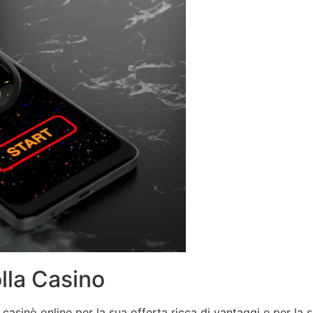
lla Casino
casinò online per la sua offerta ricca di vantaggi e per la 