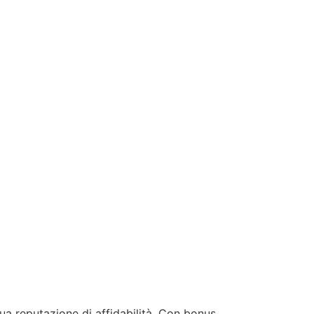
sua reputazione di affidabilità. Con bonus