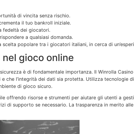
rtunità di vincita senza rischio.
menta il tuo bankroll iniziale.
fedeltà dei giocatori.
 rispondere a qualsiasi domanda.
celta popolare tra i giocatori italiani, in cerca di un’esper
a nel gioco online
a sicurezza è di fondamentale importanza. Il Winrolla Casi
 e che l’integrità dei dati sia protetta. Utilizza tecnologie 
mbiente di gioco sicuro.
le offrendo risorse e strumenti per aiutare gli utenti a gesti
izi di supporto se necessario. La trasparenza in merito alle