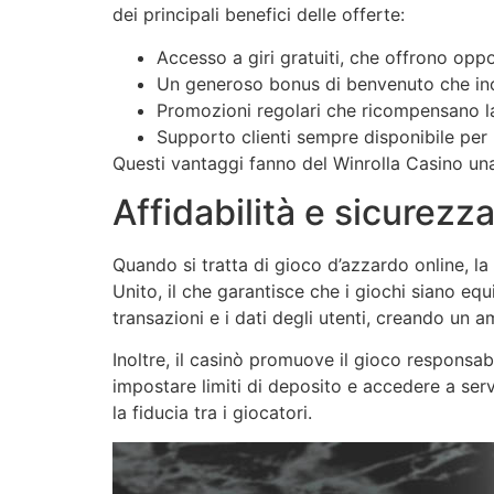
dei principali benefici delle offerte:
Accesso a giri gratuiti, che offrono oppo
Un generoso bonus di benvenuto che incre
Promozioni regolari che ricompensano la 
Supporto clienti sempre disponibile per
Questi vantaggi fanno del Winrolla Casino una s
Affidabilità e sicurezz
Quando si tratta di gioco d’azzardo online, l
Unito, il che garantisce che i giochi siano equi
transazioni e i dati degli utenti, creando un a
Inoltre, il casinò promuove il gioco responsabi
impostare limiti di deposito e accedere a serv
la fiducia tra i giocatori.