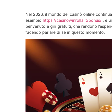
Nel 2026, il mondo dei casinò online continua
esempio
https://casinowinrolla.it/bonus/
, e u
benvenuto e giri gratuiti, che rendono l’esp
facendo parlare di sé in questo momento.