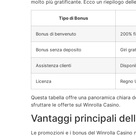
molto più gratificante. Ecco un riepilogo delle
Tipo di Bonus
Bonus di benvenuto
200% f
Bonus senza deposito
Giri gra
Assistenza clienti
Disponi
Licenza
Regno 
Questa tabella offre una panoramica chiara dei
sfruttare le offerte sul Winrolla Casino.
Vantaggi principali del
Le promozioni e i bonus del Winrolla Casino n