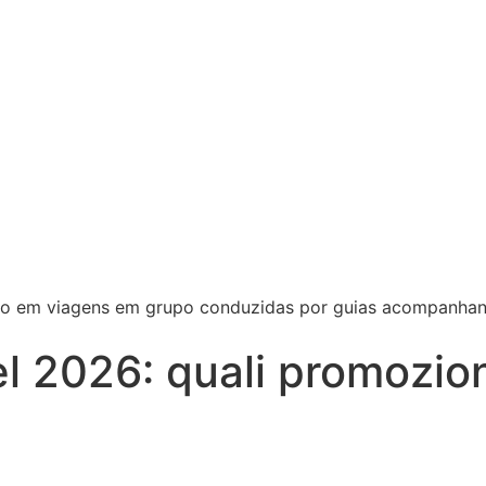
do em viagens em grupo conduzidas por guias acompanhante
el 2026: quali promozio