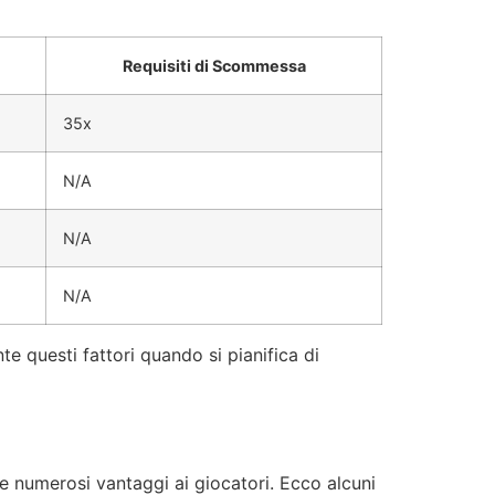
Requisiti di Scommessa
35x
N/A
N/A
N/A
e questi fattori quando si pianifica di
e numerosi vantaggi ai giocatori. Ecco alcuni