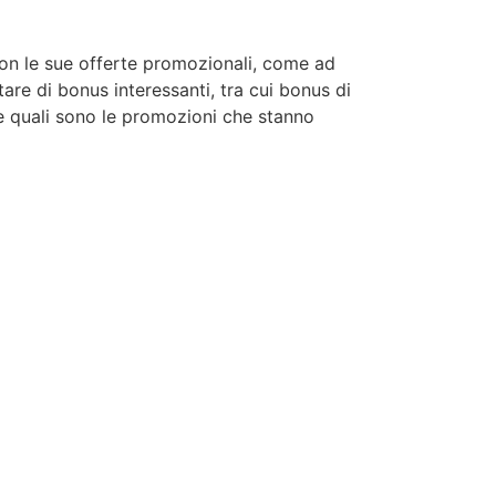
 con le sue offerte promozionali, come ad
are di bonus interessanti, tra cui bonus di
e quali sono le promozioni che stanno