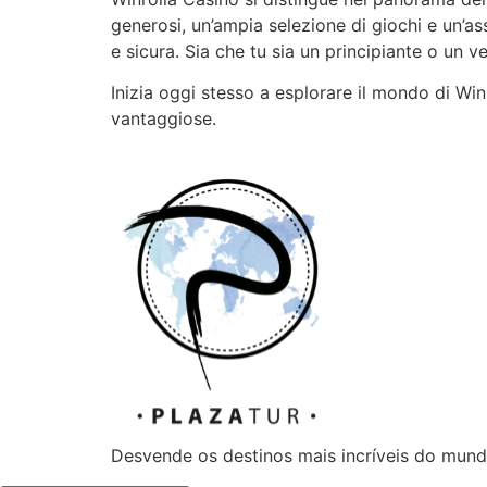
generosi, un’ampia selezione di giochi e un’as
e sicura. Sia che tu sia un principiante o un v
Inizia oggi stesso a esplorare il mondo di Win
vantaggiose.
Desvende os destinos mais incríveis do mun