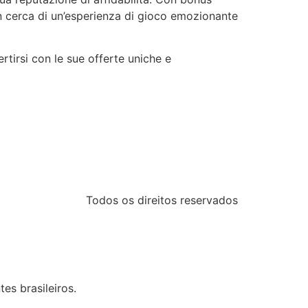
 in cerca di un’esperienza di gioco emozionante
rtirsi con le sue offerte uniche e
Todos os direitos reservados
s brasileiros.