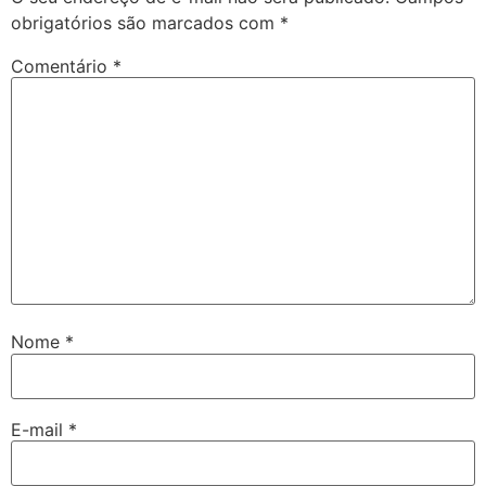
obrigatórios são marcados com
*
Comentário
*
Nome
*
E-mail
*