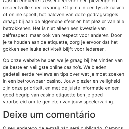
Casino etiquette is essentieel voor een plezierige en
respectvolle speelervaring. Of je nu in een fysiek casino
of online speelt, het naleven van deze gedragsregels
draagt bij aan de algemene sfeer en het plezier van alle
betrokkenen. Het is niet alleen een kwestie van
zelfrespect, maar ook van respect voor anderen. Door
je te houden aan de etiquette, zorg je ervoor dat het
gokken een leuke activiteit blijft voor iedereen.
Op onze website helpen we je graag bij het vinden van
de beste en veiligste online casino’s. We bieden
gedetailleerde reviews en tips over wat je moet zoeken
in een betrouwbaar casino. Jouw plezier en veiligheid
zijn onze prioriteit, en met de juiste informatie en een
goed begrip van casino etiquette ben je goed
voorbereid om te genieten van jouw speelervaring.
Deixe um comentário
O seu endereço de e-mail não será publicado.
Campos