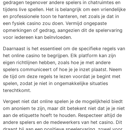
gedragen tegenover andere spelers in chatruimtes en
tijdens live spellen. Het is belangrijk om een vriendelijke
en professionele toon te hanteren, net zoals je dat in
een fysiek casino zou doen. Vermijd ongepaste
opmerkingen of gedrag, aangezien dit de spelervaring
voor iedereen kan beïnvloeden.
Daarnaast is het essentieel om de specifieke regels van
het online casino te begrijpen. Elk platform kan zijn
eigen richtlijnen hebben, zoals hoe je met andere
spelers communiceert of hoe je je inzet plaatst. Neem
de tijd om deze regels te lezen voordat je begint met
spelen, zodat je niet in ongemakkelijke situaties
terechtkomt.
Vergeet niet dat online spelen je de mogelijkheid biedt
om anoniem te zijn, maar dit betekent niet dat je je niet
aan de etiquette hoeft te houden. Respecteer altijd de
andere spelers en de medewerkers van het casino. Dit
draagt bij aan een positieve speelervaring, zowel voor