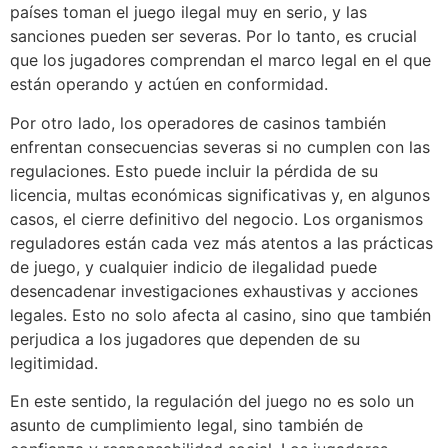
países toman el juego ilegal muy en serio, y las
sanciones pueden ser severas. Por lo tanto, es crucial
que los jugadores comprendan el marco legal en el que
están operando y actúen en conformidad.
Por otro lado, los operadores de casinos también
enfrentan consecuencias severas si no cumplen con las
regulaciones. Esto puede incluir la pérdida de su
licencia, multas económicas significativas y, en algunos
casos, el cierre definitivo del negocio. Los organismos
reguladores están cada vez más atentos a las prácticas
de juego, y cualquier indicio de ilegalidad puede
desencadenar investigaciones exhaustivas y acciones
legales. Esto no solo afecta al casino, sino que también
perjudica a los jugadores que dependen de su
legitimidad.
En este sentido, la regulación del juego no es solo un
asunto de cumplimiento legal, sino también de