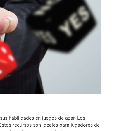
sus habilidades en juegos de azar. Los
 Estos recursos son ideales para jugadores de