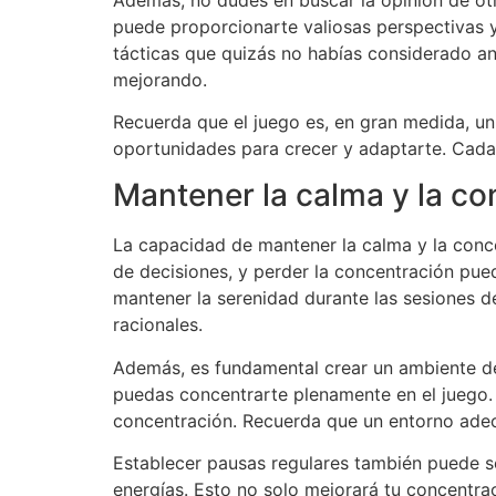
puede proporcionarte valiosas perspectivas y
tácticas que quizás no habías considerado an
mejorando.
Recuerda que el juego es, en gran medida, un 
oportunidades para crecer y adaptarte. Cada 
Mantener la calma y la co
La capacidad de mantener la calma y la conce
de decisiones, y perder la concentración pued
mantener la serenidad durante las sesiones d
racionales.
Además, es fundamental crear un ambiente de 
puedas concentrarte plenamente en el juego. 
concentración. Recuerda que un entorno adecu
Establecer pausas regulares también puede se
energías. Esto no solo mejorará tu concentra