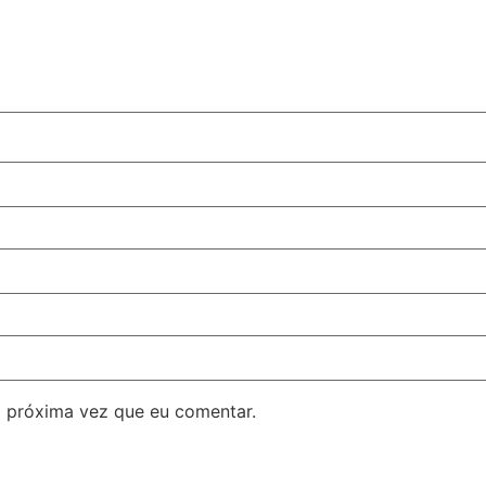
 próxima vez que eu comentar.