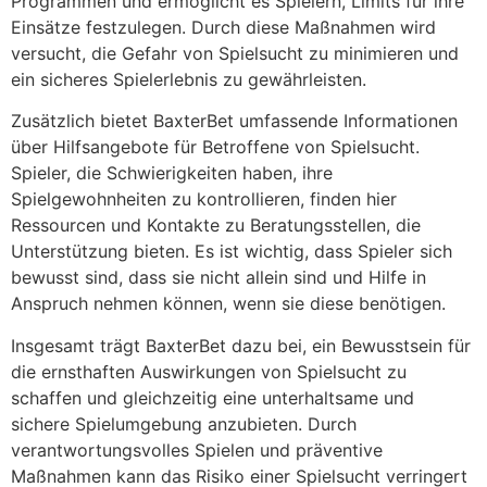
Programmen und ermöglicht es Spielern, Limits für ihre
Einsätze festzulegen. Durch diese Maßnahmen wird
versucht, die Gefahr von Spielsucht zu minimieren und
ein sicheres Spielerlebnis zu gewährleisten.
Zusätzlich bietet BaxterBet umfassende Informationen
über Hilfsangebote für Betroffene von Spielsucht.
Spieler, die Schwierigkeiten haben, ihre
Spielgewohnheiten zu kontrollieren, finden hier
Ressourcen und Kontakte zu Beratungsstellen, die
Unterstützung bieten. Es ist wichtig, dass Spieler sich
bewusst sind, dass sie nicht allein sind und Hilfe in
Anspruch nehmen können, wenn sie diese benötigen.
Insgesamt trägt BaxterBet dazu bei, ein Bewusstsein für
die ernsthaften Auswirkungen von Spielsucht zu
schaffen und gleichzeitig eine unterhaltsame und
sichere Spielumgebung anzubieten. Durch
verantwortungsvolles Spielen und präventive
Maßnahmen kann das Risiko einer Spielsucht verringert