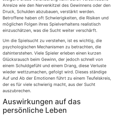
Anreize wie den Nervenkitzel des Gewinnens oder den
Druck, Schulden abzubauen, verstärkt werden.
Betroffene haben oft Schwierigkeiten, die Risiken und
möglichen Folgen ihres Spielverhaltens realistisch
einzuschätzen, was die Sucht weiter verschärft.
Um die Spielsucht zu verstehen, ist es wichtig, die
psychologischen Mechanismen zu betrachten, die
dahinterstehen. Viele Spieler erleben einen kurzen
Glücksrausch beim Gewinn, der jedoch schnell von
einem Schuldgefühl und einem Drang, diese Verluste
wieder wettzumachen, gefolgt wird. Dieses ständige
Auf und Ab der Emotionen führt zu einem Teufelskreis,
der es für viele schwierig macht, aus der Sucht
auszubrechen.
Auswirkungen auf das
persönliche Leben