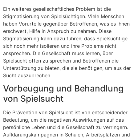
Ein weiteres gesellschaftliches Problem ist die
Stigmatisierung von Spielsüchtigen. Viele Menschen
haben Vorurteile gegenüber Betroffenen, was es ihnen
erschwert, Hilfe in Anspruch zu nehmen. Diese
Stigmatisierung kann dazu führen, dass Spielsüchtige
sich noch mehr isolieren und ihre Probleme nicht
ansprechen. Die Gesellschaft muss lernen, über
Spielsucht offen zu sprechen und Betroffenen die
Unterstützung zu bieten, die sie benötigen, um aus der
Sucht auszubrechen.
Vorbeugung und Behandlung
von Spielsucht
Die Prävention von Spielsucht ist von entscheidender
Bedeutung, um die negativen Auswirkungen auf das
persönliche Leben und die Gesellschaft zu verringern.
Aufklärungskampagnen in Schulen, Arbeitsplätzen und