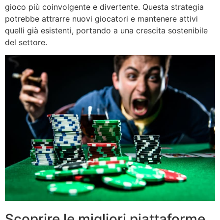
gioco più coinvolgente e divertente. Questa strategia
potrebbe attrarre nuovi giocatori e mantenere attivi
quelli già esistenti, portando a una crescita sostenibile
del settore.
Scoprire le migliori piattaforme