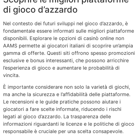
di gioco d’azzardo
Nel contesto dei futuri sviluppi nel gioco d’azzardo, è
fondamentale essere informati sulle migliori piattaforme
disponibili. Esplorare le opzioni di casinò online non
AAMS permette ai giocatori italiani di scoprire un’ampia
gamma di offerte. Questi siti offrono spesso promozioni
esclusive e bonus interessanti, che possono arricchire
l’esperienza di gioco e aumentare le probabilità di
vincita.
È importante considerare non solo la varietà di giochi,
ma anche la sicurezza e l’affidabilità delle piattaforme.
Le recensioni e le guide pratiche possono aiutare i
giocatori a fare scelte informate, riducendo i rischi
legati al gioco d’azzardo. La trasparenza delle
informazioni riguardanti le licenze e le politiche di gioco
responsabile è cruciale per una scelta consapevole.