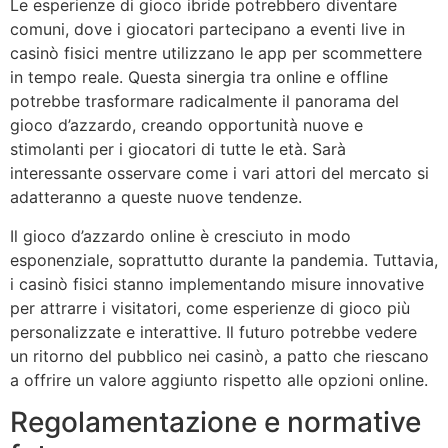
Le esperienze di gioco ibride potrebbero diventare
comuni, dove i giocatori partecipano a eventi live in
casinò fisici mentre utilizzano le app per scommettere
in tempo reale. Questa sinergia tra online e offline
potrebbe trasformare radicalmente il panorama del
gioco d’azzardo, creando opportunità nuove e
stimolanti per i giocatori di tutte le età. Sarà
interessante osservare come i vari attori del mercato si
adatteranno a queste nuove tendenze.
Il gioco d’azzardo online è cresciuto in modo
esponenziale, soprattutto durante la pandemia. Tuttavia,
i casinò fisici stanno implementando misure innovative
per attrarre i visitatori, come esperienze di gioco più
personalizzate e interattive. Il futuro potrebbe vedere
un ritorno del pubblico nei casinò, a patto che riescano
a offrire un valore aggiunto rispetto alle opzioni online.
Regolamentazione e normative