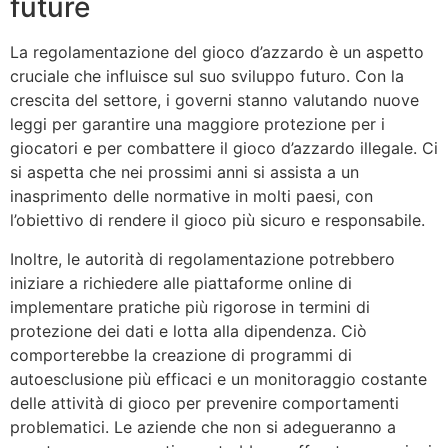
future
La regolamentazione del gioco d’azzardo è un aspetto
cruciale che influisce sul suo sviluppo futuro. Con la
crescita del settore, i governi stanno valutando nuove
leggi per garantire una maggiore protezione per i
giocatori e per combattere il gioco d’azzardo illegale. Ci
si aspetta che nei prossimi anni si assista a un
inasprimento delle normative in molti paesi, con
l’obiettivo di rendere il gioco più sicuro e responsabile.
Inoltre, le autorità di regolamentazione potrebbero
iniziare a richiedere alle piattaforme online di
implementare pratiche più rigorose in termini di
protezione dei dati e lotta alla dipendenza. Ciò
comporterebbe la creazione di programmi di
autoesclusione più efficaci e un monitoraggio costante
delle attività di gioco per prevenire comportamenti
problematici. Le aziende che non si adegueranno a