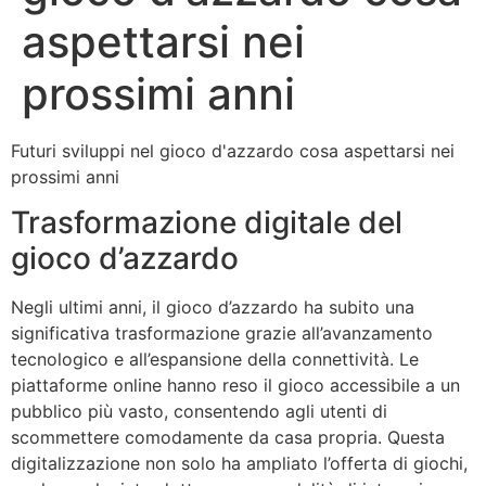
aspettarsi nei
prossimi anni
Futuri sviluppi nel gioco d'azzardo cosa aspettarsi nei
prossimi anni
Trasformazione digitale del
gioco d’azzardo
Negli ultimi anni, il gioco d’azzardo ha subito una
significativa trasformazione grazie all’avanzamento
tecnologico e all’espansione della connettività. Le
piattaforme online hanno reso il gioco accessibile a un
pubblico più vasto, consentendo agli utenti di
scommettere comodamente da casa propria. Questa
digitalizzazione non solo ha ampliato l’offerta di giochi,