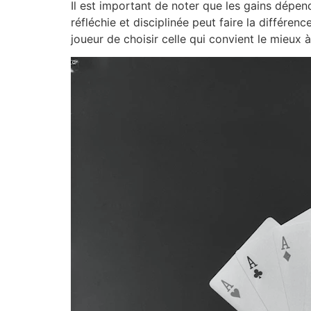
Il est important de noter que les gains dépen
réfléchie et disciplinée peut faire la différe
joueur de choisir celle qui convient le mieux à