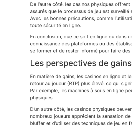
De l’autre côté, les casinos physiques offrent
assurés que le processus de jeu est surveillé
Avec les bonnes précautions, comme l’utilisati
toute sécurité en ligne.
En conclusion, que ce soit en ligne ou dans u
connaissance des plateformes ou des établisse
se former et de rester informé pour faire des 
Les perspectives de gains
En matière de gains, les casinos en ligne et l
retour au joueur (RTP) plus élevé, ce qui sign
Par exemple, les machines à sous en ligne peu
physiques.
D’un autre côté, les casinos physiques peuven
nombreux joueurs apprécient la sensation de 
bluffer et d’utiliser des techniques de jeu en