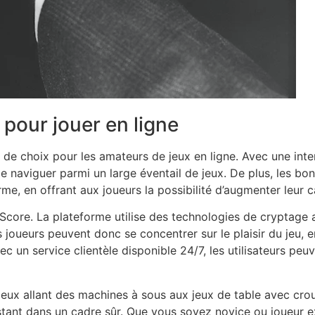
 pour jouer en ligne
 choix pour les amateurs de jeux en ligne. Avec une interfa
de naviguer parmi un large éventail de jeux. De plus, les 
orme, en offrant aux joueurs la possibilité d’augmenter leur c
tScore. La plateforme utilise des technologies de cryptage 
joueurs peuvent donc se concentrer sur le plaisir du jeu, en 
ec un service clientèle disponible 24/7, les utilisateurs pe
jeux allant des machines à sous aux jeux de table avec crou
restant dans un cadre sûr. Que vous soyez novice ou joueur