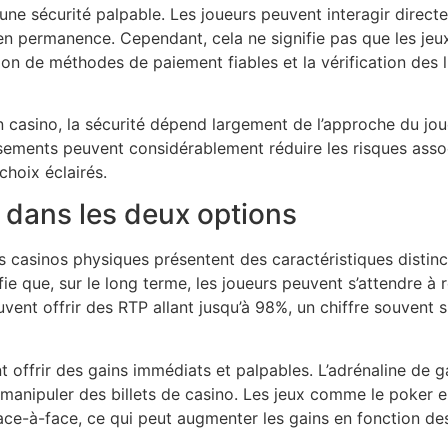
 une sécurité palpable. Les joueurs peuvent interagir direct
 en permanence. Cependant, cela ne signifie pas que les je
on de méthodes de paiement fiables et la vérification des lic
n casino, la sécurité dépend largement de l’approche du jo
ments peuvent considérablement réduire les risques associé
choix éclairés.
 dans les deux options
es casinos physiques présentent des caractéristiques distinct
ifie que, sur le long terme, les joueurs peuvent s’attendre à
vent offrir des RTP allant jusqu’à 98%, un chiffre souvent 
t offrir des gains immédiats et palpables. L’adrénaline de g
manipuler des billets de casino. Les jeux comme le poker 
 face-à-face, ce qui peut augmenter les gains en fonction d