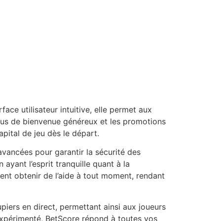
ce utilisateur intuitive, elle permet aux
bonus de bienvenue généreux et les promotions
apital de jeu dès le départ.
avancées pour garantir la sécurité des
ayant l’esprit tranquille quant à la
uvent obtenir de l’aide à tout moment, rendant
piers en direct, permettant ainsi aux joueurs
 expérimenté, BetScore répond à toutes vos