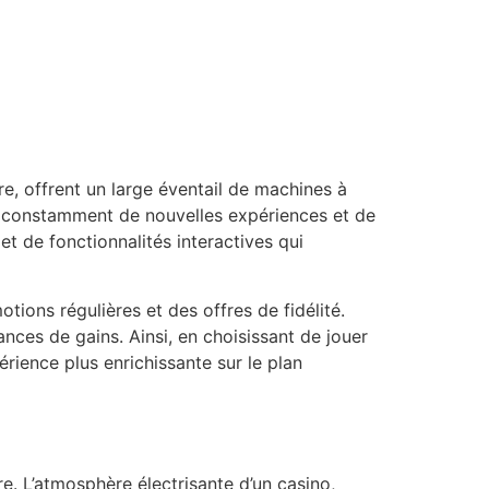
e, offrent un large éventail de machines à
ir constamment de nouvelles expériences et de
et de fonctionnalités interactives qui
ions régulières et des offres de fidélité.
ances de gains. Ainsi, en choisissant de jouer
rience plus enrichissante sur le plan
e. L’atmosphère électrisante d’un casino,