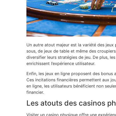
Un autre atout majeur est la variété des jeux
sous, de jeux de table et même des croupiers
diversifier leurs stratégies de jeu. De plus, 
enrichissent l’expérience utilisateur.
Enfin, les jeux en ligne proposent des bonus 
Ces incitations financières permettent aux jou
en ligne, les utilisateurs bénéficient non se
financier.
Les atouts des casinos p
Visiter un casino physique offre une expérien