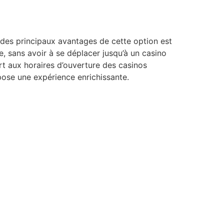
n des principaux avantages de cette option est
e, sans avoir à se déplacer jusqu’à un casino
rt aux horaires d’ouverture des casinos
pose une expérience enrichissante.