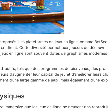
 proposés. Les plateformes de jeux en ligne, comme BetScor
 en direct. Cette diversité permet aux joueurs de découvr
les jeux en ligne sont souvent dotés de graphismes modernes 
attractifs, tels que des programmes de bienvenue, des promot
eurs d’augmenter leur capital de jeu et d’améliorer leurs ch
ulement d’une large gamme de jeux, mais également d’une expé
hysiques
ce immersive que les jeux en ligne ne peuvent pas reproduir