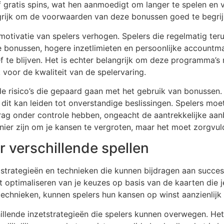
 gratis spins, wat hen aanmoedigt om langer te spelen en ve
ngrijk om de voorwaarden van deze bonussen goed te begrij
motivatie van spelers verhogen. Spelers die regelmatig te
 bonussen, hogere inzetlimieten en persoonlijke accountma
 te blijven. Het is echter belangrijk om deze programma’s m
voor de kwaliteit van de spelervaring.
 risico’s die gepaard gaan met het gebruik van bonussen. H
it kan leiden tot onverstandige beslissingen. Spelers moet
g onder controle hebben, ongeacht de aantrekkelijke aanbi
er zijn om je kansen te vergroten, maar het moet zorgvu
r verschillende spellen
n strategieën en technieken die kunnen bijdragen aan succes. 
t optimaliseren van je keuzes op basis van de kaarten die 
technieken, kunnen spelers hun kansen op winst aanzienlijk
schillende inzetstrategieën die spelers kunnen overwegen. H