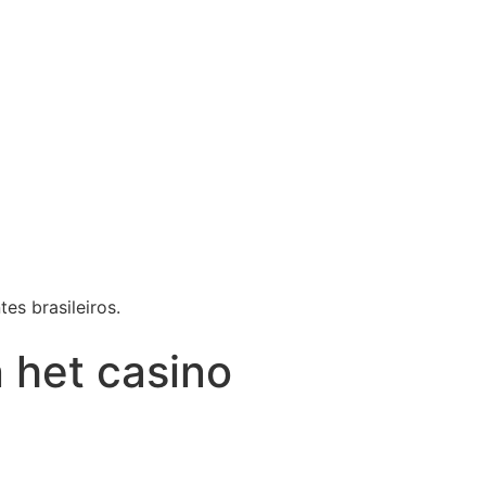
s brasileiros.
 het casino