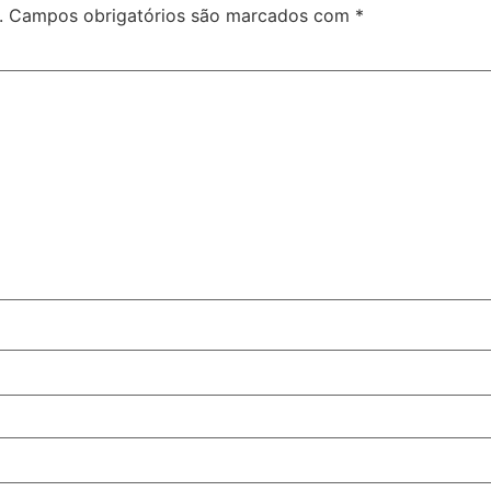
.
Campos obrigatórios são marcados com
*