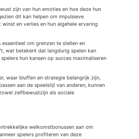
bewust zijn van hun emoties en hoe deze hun
ngezien dit kan helpen om impulsieve
winst en verlies en hun algehele ervaring
 essentieel om grenzen te stellen en
ft, wat betekent dat langdurig spelen kan
en spelers hun kansen op succes maximaliseren
, waar bluffen en strategie belangrijk zijn,
 passen aan de speelstijl van anderen, kunnen
zowel zelfbewustzijn als sociale
 aantrekkelijke welkomstbonussen aan om
Wanneer spelers profiteren van deze