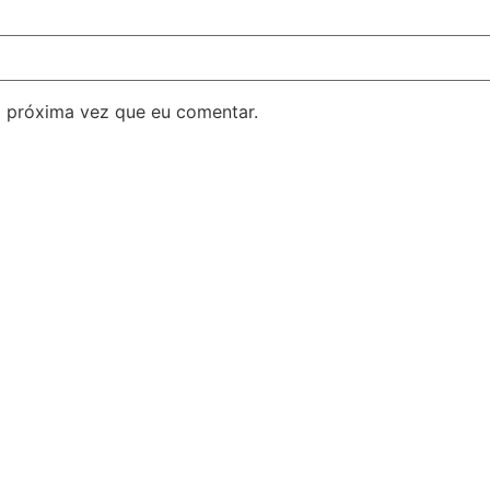
 próxima vez que eu comentar.