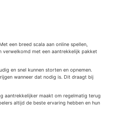
Met een breed scala aan online spellen,
den verwelkomd met een aantrekkelijk pakket
oudig en snel kunnen storten en opnemen.
ijgen wanneer dat nodig is. Dit draagt bij
og aantrekkelijker maakt om regelmatig terug
elers altijd de beste ervaring hebben en hun