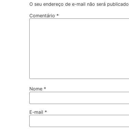
O seu endereço de e-mail não será publicado
Comentário
*
Nome
*
E-mail
*