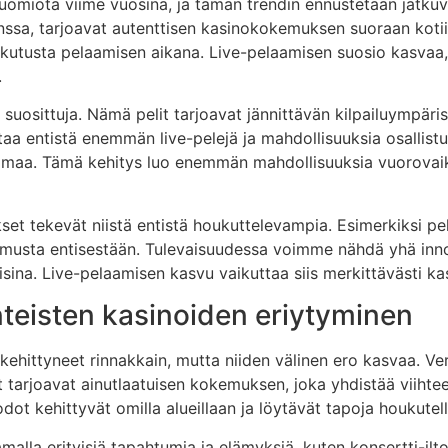
uomiota viime vuosina, ja tämän trendin ennustetaan jatkuva
anssa, tarjoavat autenttisen kasinokokemuksen suoraan kotii
aikutusta pelaamisen aikana. Live-pelaamisen suosio kasvaa,
.
eet suosittuja. Nämä pelit tarjoavat jännittävän kilpailuympäri
a entistä enemmän live-pelejä ja mahdollisuuksia osallistua
lmaa. Tämä kehitys luo enemmän mahdollisuuksia vuorovaiku
set tekevät niistä entistä houkuttelevampia. Esimerkiksi pe
kemusta entisestään. Tulevaisuudessa voimme nähdä yhä inno
ivisina. Live-pelaamisen kasvu vaikuttaa siis merkittävästi 
teisten kasinoiden eriytyminen
kehittyneet rinnakkain, mutta niiden välinen ero kasvaa. Ve
ot tarjoavat ainutlaatuisen kokemuksen, joka yhdistää viihte
 kehittyvät omilla alueillaan ja löytävät tapoja houkutella
malla erityisiä tapahtumia ja elämyksiä, kuten konsertti-il