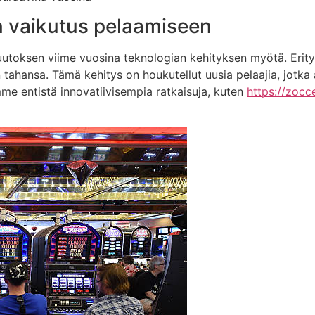
n vaikutus pelaamiseen
toksen viime vuosina teknologian kehityksen myötä. Erityi
 tahansa. Tämä kehitys on houkutellut uusia pelaajia, jotka 
e entistä innovatiivisempia ratkaisuja, kuten
https://zocce