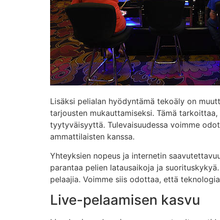
Lisäksi pelialan hyödyntämä tekoäly on muutt
tarjousten mukauttamiseksi. Tämä tarkoittaa,
tyytyväisyyttä. Tulevaisuudessa voimme odotta
ammattilaisten kanssa.
Yhteyksien nopeus ja internetin saavutettav
parantaa pelien latausaikoja ja suorituskyky
pelaajia. Voimme siis odottaa, että teknologia
Live-pelaamisen kasvu