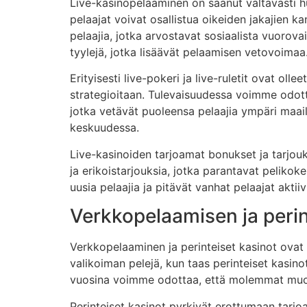
Live-kasinopelaaminen on saanut valtavasti h
pelaajat voivat osallistua oikeiden jakajien k
pelaajia, jotka arvostavat sosiaalista vuorov
tyylejä, jotka lisäävät pelaamisen vetovoimaa
Erityisesti live-pokeri ja live-ruletit ovat oll
strategioitaan. Tulevaisuudessa voimme odotta
jotka vetävät puoleensa pelaajia ympäri maai
keskuudessa.
Live-kasinoiden tarjoamat bonukset ja tarjouk
ja erikoistarjouksia, jotka parantavat peliko
uusia pelaajia ja pitävät vanhat pelaajat akti
Verkkopelaamisen ja perin
Verkkopelaaminen ja perinteiset kasinot ovat 
valikoiman pelejä, kun taas perinteiset kasin
vuosina voimme odottaa, että molemmat muodot
Perinteiset kasinot pyrkivät erottumaan tarjoa