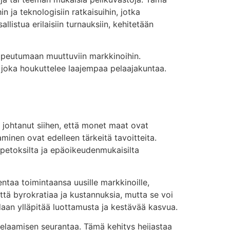
 ja teknologisiin ratkaisuihin, jotka
llistua erilaisiin turnauksiin, kehitetään
 sopeutumaan muuttuviin markkinoihin.
 joka houkuttelee laajempaa pelaajakuntaa.
n johtanut siihen, että monet maat ovat
minen ovat edelleen tärkeitä tavoitteita.
petoksilta ja epäoikeudenmukaisilta
entaa toimintaansa uusille markkinoille,
ttä byrokratiaa ja kustannuksia, mutta se voi
idaan ylläpitää luottamusta ja kestävää kasvua.
pelaamisen seurantaa. Tämä kehitys heijastaa