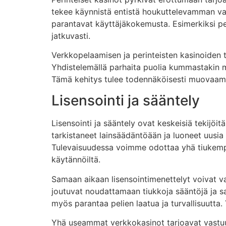
tekee käynnistä entistä houkuttelevamman vaih
parantavat käyttäjäkokemusta. Esimerkiksi pelej
jatkuvasti.
Verkkopelaamisen ja perinteisten kasinoiden t
Yhdistelemällä parhaita puolia kummastakin 
Tämä kehitys tulee todennäköisesti muovaam
Lisensointi ja sääntely
Lisensointi ja sääntely ovat keskeisiä tekijö
tarkistaneet lainsäädäntöään ja luoneet uusia 
Tulevaisuudessa voimme odottaa yhä tiukempia
käytännöiltä.
Samaan aikaan lisensointimenettelyt voivat vai
joutuvat noudattamaan tiukkoja sääntöjä ja sa
myös parantaa pelien laatua ja turvallisuutta.
Yhä useammat verkkokasinot tarjoavat vastuull