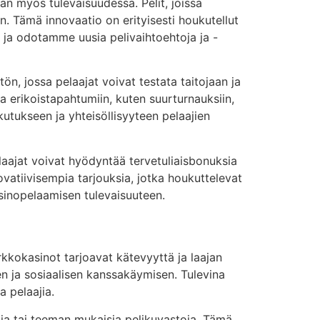
n myös tulevaisuudessa. Pelit, joissa
n. Tämä innovaatio on erityisesti houkutellut
 ja odotamme uusia pelivaihtoehtoja ja -
stön, jossa pelaajat voivat testata taitojaan ja
 erikoistapahtumiin, kuten suurturnauksiin,
tukseen ja yhteisöllisyyteen pelaajien
laajat voivat hyödyntää tervetuliaisbonuksia
vatiivisempia tarjouksia, jotka houkuttelevat
kasinopelaamisen tulevaisuuteen.
rkkokasinot tarjoavat kätevyyttä ja laajan
en ja sosiaalisen kanssakäymisen. Tulevina
 pelaajia.
toja tai teeman mukaisia pelikuvastoja. Tämä