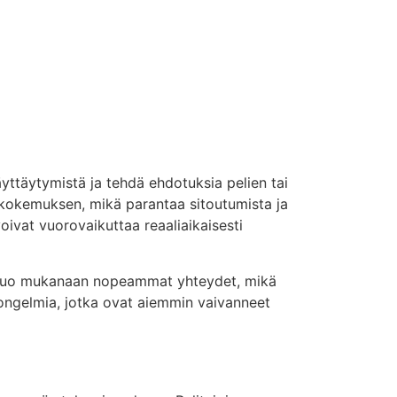
ttäytymistä ja tehdä ehdotuksia pelien tai
ikokemuksen, mikä parantaa sitoutumista ja
ivat vuorovaikuttaa reaaliaikaisesti
en tuo mukanaan nopeammat yhteydet, mikä
 ongelmia, jotka ovat aiemmin vaivanneet