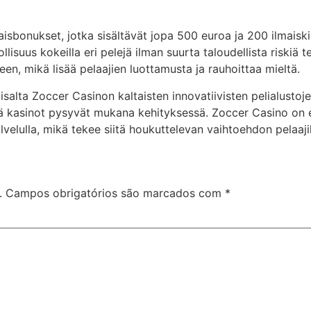
aisbonukset, jotka sisältävät jopa 500 euroa ja 200 ilmaiski
llisuus kokeilla eri pelejä ilman suurta taloudellista riskiä
een, mikä lisää pelaajien luottamusta ja rauhoittaa mieltä.
salta Zoccer Casinon kaltaisten innovatiivisten pelialustoje
tä kasinot pysyvät mukana kehityksessä. Zoccer Casino on e
lvelulla, mikä tekee siitä houkuttelevan vaihtoehdon pelaajil
.
Campos obrigatórios são marcados com
*