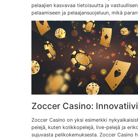
pelaajien kasvavaa tietoisuutta ja vastuulli
pelaamiseen ja pelaajansuojeluun, mikä paran
Zoccer Casino: Innovatii
Zoccer Casino on yksi esimerkki nykyaikaisist
pelejä, kuten kolikkopelejä, live-pelejä ja eri
sujuvasta pelikokemuksesta. Zoccer Casino houk