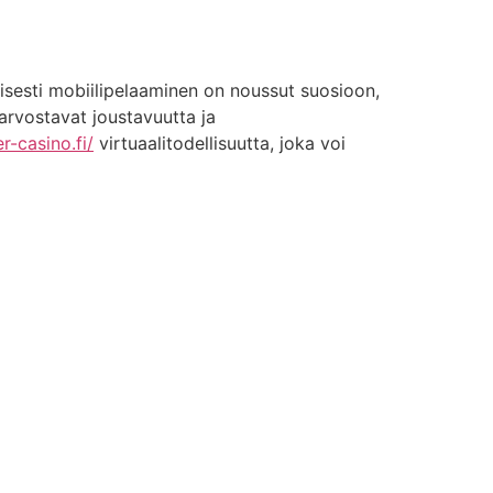
sesti mobiilipelaaminen on noussut suosioon,
arvostavat joustavuutta ja
r-casino.fi/
virtuaalitodellisuutta, joka voi