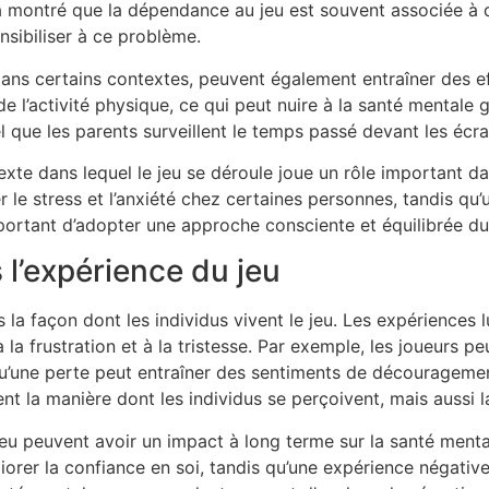
a montré que la dépendance au jeu est souvent associée à d
nsibiliser à ce problème.
dans certains contextes, peuvent également entraîner des ef
de l’activité physique, ce qui peut nuire à la santé mentale g
iel que les parents surveillent le temps passé devant les écra
ntexte dans lequel le jeu se déroule joue un rôle important 
 le stress et l’anxiété chez certaines personnes, tandis qu
important d’adopter une approche consciente et équilibrée du
 l’expérience du jeu
la façon dont les individus vivent le jeu. Les expériences 
 à la frustration et à la tristesse. Par exemple, les joueurs 
 qu’une perte peut entraîner des sentiments de découragemen
 la manière dont les individus se perçoivent, mais aussi la
jeu peuvent avoir un impact à long terme sur la santé ment
liorer la confiance en soi, tandis qu’une expérience négati