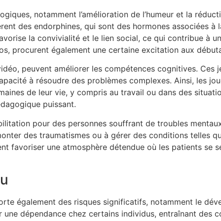
logiques, notamment l’amélioration de l’humeur et la réducti
bèrent des endorphines, qui sont des hormones associées à la
vorise la convivialité et le lien social, ce qui contribue à 
os, procurent également une certaine excitation aux débuta
ux vidéo, peuvent améliorer les compétences cognitives. Ces 
apacité à résoudre des problèmes complexes. Ainsi, les jo
aines de leur vie, y compris au travail ou dans des situati
édagogique puissant.
bilitation pour des personnes souffrant de troubles mentaux
monter des traumatismes ou à gérer des conditions telles qu
ent favoriser une atmosphère détendue où les patients se se
eu
orte également des risques significatifs, notamment le d
éer une dépendance chez certains individus, entraînant des 