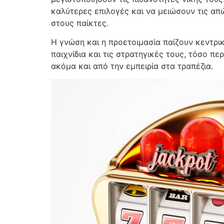
καλύτερες επιλογές και να μειώσουν τις α
στους παίκτες.
Η γνώση και η προετοιμασία παίζουν κεντρικ
παιχνίδια και τις στρατηγικές τους, τόσο πε
ακόμα και από την εμπειρία στα τραπέζια.