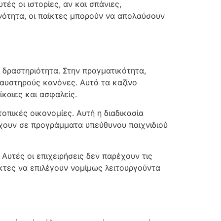
ές οι ιστορίες, αν και σπάνιες,
νότητα, οι παίκτες μπορούν να απολαύσουν
η δραστηριότητα. Στην πραγματικότητα,
 αυστηρούς κανόνες. Αυτά τα καζίνο
ίκαιες και ασφαλείς.
οπικές οικονομίες. Αυτή η διαδικασία
χουν σε προγράμματα υπεύθυνου παιχνιδιού
Αυτές οι επιχειρήσεις δεν παρέχουν τις
αίκτες να επιλέγουν νομίμως λειτουργούντα