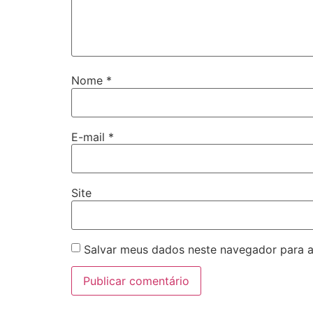
Nome
*
E-mail
*
Site
Salvar meus dados neste navegador para a