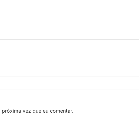
 próxima vez que eu comentar.