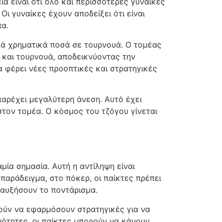
ια είναι ότι όλο και περισσότερες γυναίκες
ι γυναίκες έχουν αποδείξει ότι είναι
πα.
κά χρηματικά ποσά σε τουρνουά. Ο τομέας
ς και τουρνουά, αποδεικνύοντας την
α φέρει νέες προοπτικές και στρατηγικές
παρέχει μεγαλύτερη άνεση. Αυτό έχει
τον τομέα. Ο κόσμος του τζόγου γίνεται
μία σημασία. Αυτή η αντίληψη είναι
παράδειγμα, στο πόκερ, οι παίκτες πρέπει
 αυξήσουν το ποντάρισμα.
ρούν να εφαρμόσουν στρατηγικές για να
ανότητες, οι παίκτες μπορούν να κάνουν