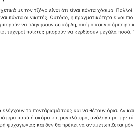
ετικά με τον τζόγο είναι ότι είναι πάντα χάσιμο. Πολλοί
ίναι πάντα οι νικητές. Ωστόσο, η πραγματικότητα είναι πι
 μπορούν να οδηγήσουν σε κέρδη, ακόμα και για έμπειρου
οιοι τυχεροί παίκτες μπορούν να κερδίσουν μεγάλα ποσά.
α ελέγχουν το ποντάρισμά τους και να θέτουν όρια. Αν και
ρότερα ποσά ή ακόμα και μεγαλύτερα, ανάλογα με την τύχ
φή ψυχαγωγίας και δεν θα πρέπει να αντιμετωπίζεται μόν