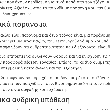
ν που έχουν κερδίσει σημαντικά ποσά από τον τζόγο. Αυτ
αίκτες. Αξιολογώντας το παιχνίδι με προσοχή και υπευθυ
πώλεια χρημάτων.
τικά παράνομα
καζίνο είναι παράνομα και ότι ο τζόγος είναι μια παράνομ
ουν ρυθμισμένα καζίνο, που λειτουργούν νόμιμα και υπό
σφαλίζουν ότι οι δραστηριότητες που διεξάγονται είναι δ
ους επιτρέπει να συλλέγουν φόρους και να ενισχύουν τις τ
ν προσφορά θέσεων εργασίας. Επίσης, τα καζίνο συμμετέ
 υπερβολική κατανάλωση και την εξάρτηση.
ειτουργούν σε περιοχές όπου δεν επιτρέπεται ο τζόγος. 
ιοπιστία των παιχνιδιών τους. Είναι σημαντικό για τους π
 τους είναι ασφαλής και ευχάριστη.
τικά ανδρική υπόθεση