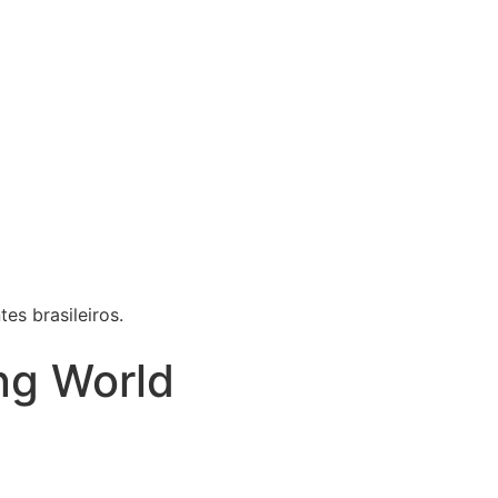
s brasileiros.
ng World