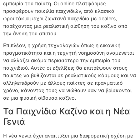
εμπειρία του παίκτη. Οι online πλατφόρμες
προσφέρουν ποικιλία παιχνιδιών, από κλασικά
φρουτάκια μέχρι ζωντανά παιχνίδια με dealers,
παρέχοντας μια ρεαλιστική αίσθηση του καζίνο από
την άνεση του σπιτιού.
Επιπλέον, η χρήση τεχνολογιών όπως η εικονική
πραγματικότητα και η τεχνητή νοημοσύνη αναμένεται
να αλλάξει ακόμα περισσότερο την εμπειρία του
παιχνιδιού. Αυτές οι εξελίξεις θα επιτρέψουν στους
παίκτες να βυθίζονται σε ρεαλιστικούς κόσμους και να
αλληλεπιδρούν με άλλους παίκτες σε πραγματικό
χρόνο, κάνοντάς τους να νιώθουν σαν να βρίσκονται
σε μια φυσική αίθουσα καζίνο.
Τα Παιχνίδια Καζίνο και η Νέα
Γενιά
Η νέα γενιά έχει αναπτύξει μια διαφορετική σχέση με