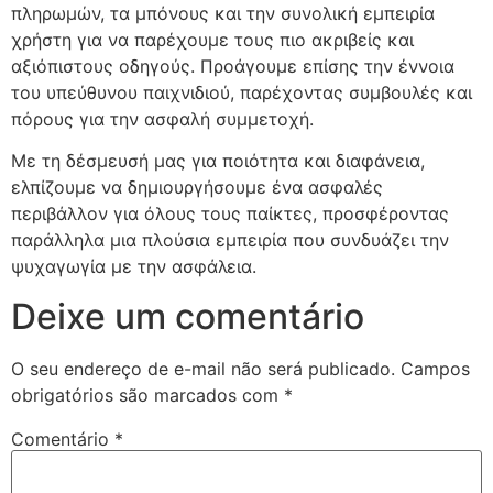
πληρωμών, τα μπόνους και την συνολική εμπειρία
χρήστη για να παρέχουμε τους πιο ακριβείς και
αξιόπιστους οδηγούς. Προάγουμε επίσης την έννοια
του υπεύθυνου παιχνιδιού, παρέχοντας συμβουλές και
πόρους για την ασφαλή συμμετοχή.
Με τη δέσμευσή μας για ποιότητα και διαφάνεια,
ελπίζουμε να δημιουργήσουμε ένα ασφαλές
περιβάλλον για όλους τους παίκτες, προσφέροντας
παράλληλα μια πλούσια εμπειρία που συνδυάζει την
ψυχαγωγία με την ασφάλεια.
Deixe um comentário
O seu endereço de e-mail não será publicado.
Campos
obrigatórios são marcados com
*
Comentário
*