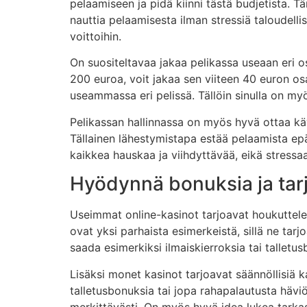
pelaamiseen ja pidä kiinni tästä budjetista. 
nauttia pelaamisesta ilman stressiä taloudell
voittoihin.
On suositeltavaa jakaa pelikassa useaan eri osaa
200 euroa, voit jakaa sen viiteen 40 euron os
useammassa eri pelissä. Tällöin sinulla on m
Pelikassan hallinnassa on myös hyvä ottaa kä
Tällainen lähestymistapa estää pelaamista epä
kaikkea hauskaa ja viihdyttävää, eikä stressaa
Hyödynnä bonuksia ja tar
Useimmat online-kasinot tarjoavat houkuttelev
ovat yksi parhaista esimerkeistä, sillä ne tarj
saada esimerkiksi ilmaiskierroksia tai talletus
Lisäksi monet kasinot tarjoavat säännöllisiä k
talletusbonuksia tai jopa rahapalautusta häviö
merkittävästi. On myös hyvä idea lukea tarkas