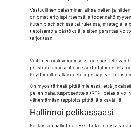
Vastuullinen pelaaminen alkaa pelien ja niiden 
on omat erityispiirteensä ja todennäköisyyten
kuten blackjackissa tai ruletissa, strategiall
tietoisempia päätöksiä ja siten parantaa voitt
tarjontaan.
Voittojen maksimoimiseksi on suositeltavaa ha
pelistrategiaansa ilman suurta taloudellista ri
Käyttämällä tällaisia etuja pelaaja voi tutustua
On myös tärkeää pitää mielessä, että jokaisella
pelien palautusprosentteja (RTP) pelaaja voi 
vähentämään tappioita pitkällä aikavälillä.
Hallinnoi pelikassaasi
Pelikassan hallinta on yksi tärkeimmistä vast