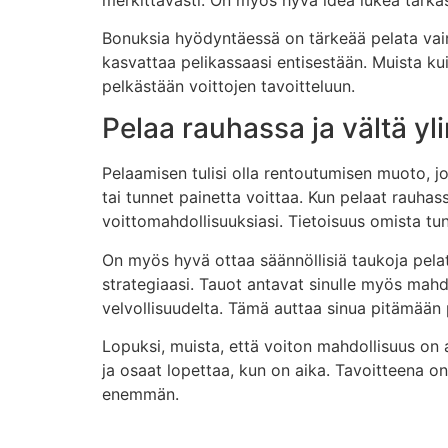
Bonuksia hyödyntäessä on tärkeää pelata vain
kasvattaa pelikassaasi entisestään. Muista kui
pelkästään voittojen tavoitteluun.
Pelaa rauhassa ja vältä yl
Pelaamisen tulisi olla rentoutumisen muoto, jo
tai tunnet painetta voittaa. Kun pelaat rauhas
voittomahdollisuuksiasi. Tietoisuus omista tu
On myös hyvä ottaa säännöllisiä taukoja pelates
strategiaasi. Tauot antavat sinulle myös mahd
velvollisuudelta. Tämä auttaa sinua pitämään 
Lopuksi, muista, että voiton mahdollisuus on 
ja osaat lopettaa, kun on aika. Tavoitteena o
enemmän.