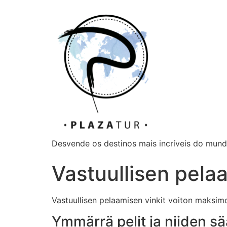
Desvende os destinos mais incríveis do mun
Vastuullisen pela
Vastuullisen pelaamisen vinkit voiton maksim
Ymmärrä pelit ja niiden s