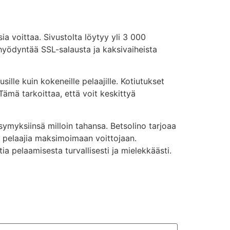
ia voittaa. Sivustolta löytyy yli 3 000
 hyödyntää SSL-salausta ja kaksivaiheista
ille kuin kokeneille pelaajille. Kotiutukset
Tämä tarkoittaa, että voit keskittyä
ymyksiinsä milloin tahansa. Betsolino tarjoaa
t pelaajia maksimoimaan voittojaan.
a pelaamisesta turvallisesti ja mielekkäästi.